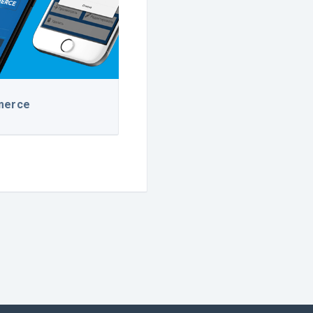
merce
Деловые Лини